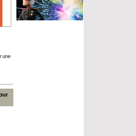
r une
our