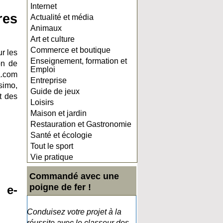
Internet
res
Actualité et média
Animaux
Art et culture
Commerce et boutique
ur les
Enseignement, formation et
on de
Emploi
a.com
Entreprise
simo,
Guide de jeux
t des
Loisirs
Maison et jardin
Restauration et Gastronomie
Santé et écologie
Tout le sport
Vie pratique
Commandé avec une
poigne de fer !
 e-
Conduisez votre projet à la
réussite avec le classeur des