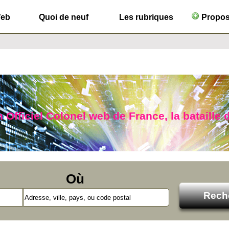
Web
Quoi de neuf
Les rubriques
Propose
 Officiel Colonel web de France, la bataille d
Où