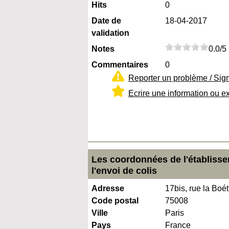
Hits
0
Date de
18-04-2017
validation
Notes
0.0/5
Commentaires
0
Reporter un problème / Sig
Ecrire une information ou e
Les coordonnées de l'établisse
l'envoi de colis
Adresse
17bis, rue la Boét
Code postal
75008
Ville
Paris
Pays
France