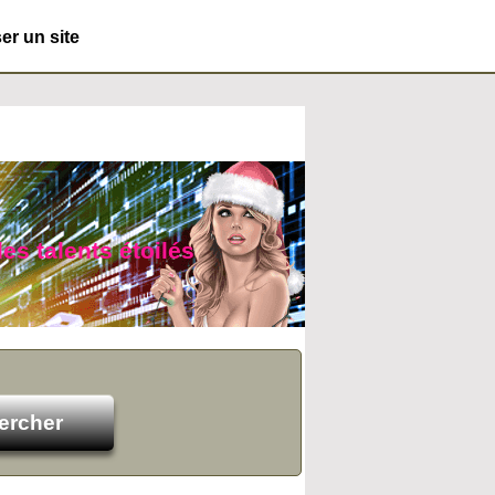
r un site
es talents étoilés