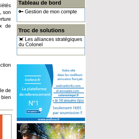
Tableau de bord
iétés
🔑 Gestion de mon compte
, son
rture
ux de
Troc de solutions
💓 Les alliances stratégiques
du Colonel
uction
ble de
 bien