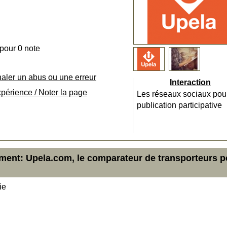
 pour 0 note
naler un abus ou une erreur
Interaction
xpérience / Noter la page
Les réseaux sociaux pou
publication participative
ment: Upela.com, le comparateur de transporteurs p
ie