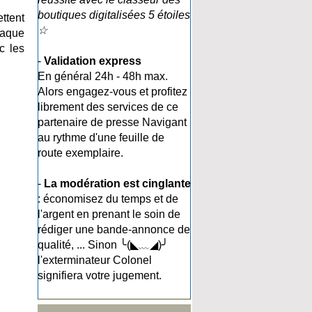
boutiques digitalisées 5 étoiles
ttent
☆
haque
c les
-
Validation express
En général 24h - 48h max.
Alors engagez-vous et profitez
librement des services de ce
partenaire de presse Navigant
au rythme d'une feuille de
route exemplaire.
-
La modération est cinglante
: économisez du temps et de
l'argent en prenant le soin de
rédiger une bande-annonce de
qualité, ... Sinon ╰(◣﹏◢)╯
l'exterminateur Colonel
signifiera votre jugement.