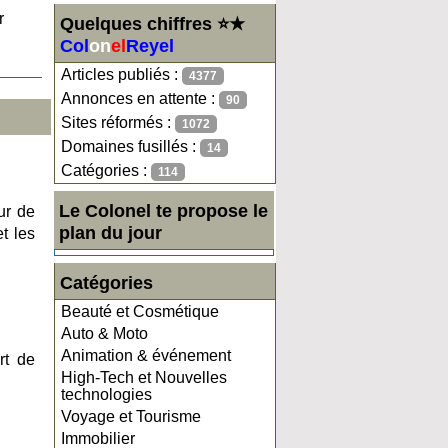
r
Quelques chiffres ⭐★
Col
on
el
Reyel
Articles publiés :
4377
Annonces en attente :
90
Sites réformés :
1072
Domaines fusillés :
14
Catégories :
114
Le Colonel te propose le
ur de
plan du jour
et les
Catégories
Beauté et Cosmétique
Auto & Moto
Animation & événement
rt de
High-Tech et Nouvelles
technologies
Voyage et Tourisme
Immobilier