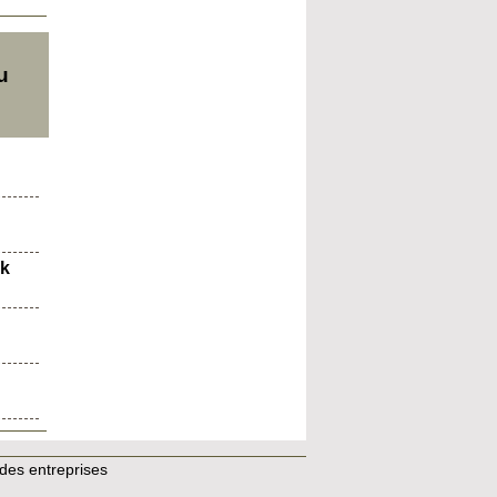
u
ok
es entreprises