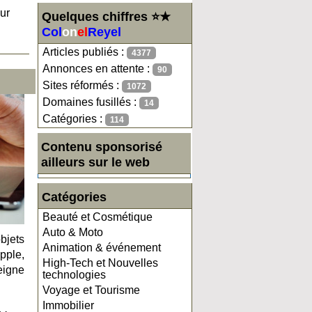
ur
Quelques chiffres ⭐★
Col
on
el
Reyel
Articles publiés :
4377
Annonces en attente :
90
Sites réformés :
1072
Domaines fusillés :
14
Catégories :
114
Contenu sponsorisé
ailleurs sur le web
Catégories
Beauté et Cosmétique
Auto & Moto
bjets
Animation & événement
pple,
High-Tech et Nouvelles
eigne
technologies
Voyage et Tourisme
Immobilier