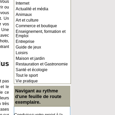
 Vous
Internet
ir ou
Actualité et média
 vous
Animaux
t. Un
Art et culture
r vos
Commerce et boutique
. Une
Enseignement, formation et
 avec
Emploi
hoto,
Entreprise
ntrant
Guide de jeux
Loisirs
Maison et jardin
lus
Restauration et Gastronomie
Santé et écologie
Tout le sport
t pas
Vie pratique
et le
Navigant au rythme
de ce
d'une feuille de route
leurs
exemplaire.
 très
hrases
o sur
Conduisez votre projet à la