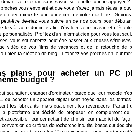
 devant votre écran sans savoir sur quelle touche appuyer ?
 proches vous envoient et que vous n'avez jamais réussi à ouvr
e un peu mieux le fonctionnement de votre machine... Si vous
, peut-être devriez vous suivre un de nos cours pour débutan
 fois à votre domicile afin d'évaluer votre niveau et d'écoute
 personnalisés. Profitez d'un informaticien pour vous tout seul
uises, vous souhaiterez peut-être passer aux choses sérieuses
tage vidéo de vos films de vacances et de la retouche de p
ue ou bien la création de blog... Étonnez vos proches en leur mo
ns plans pour acheter un PC p
 même budget ?
s qui souhaitent changer d'ordinateur parce que leur modèle n'es
 ou acheter un appareil digital sont noyés dans les termes 
isent les fabricants, mais également les revendeurs. Partant 
e la plateforme ont décidé de proposer, en complément de 
et accessible, leur permettant de choisir leur matériel de façon
la conversion de critères de recherche intuitifs, basés sur des p
ner ma machine partout","je veux pouvoir jouer aux jeux vidé