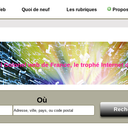
Web
Quoi de neuf
Les rubriques
Propose
l Colonel web de France, le trophé Internet d
Où