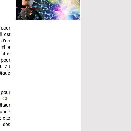
 pour
l est
 d'un
amille
 plus
 pour
ou au
tique
 pour
RL
GF-
diteur
monde
lette
c ses