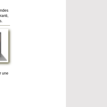
andes
anti,
s.
r une