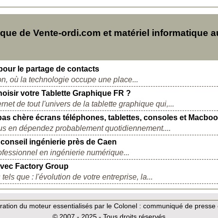
ue de Vente-ordi.com et matériel informatique a
pour le partage de contacts
, où la technologie occupe une place...
hoisir votre Tablette Graphique FR ?
net de tout l'univers de la tablette graphique qui,...
 pas chère écrans téléphones, tablettes, consoles et Macbo
us en dépendez probablement quotidiennement....
 conseil ingénierie près de Caen
ofessionnel en ingénierie numérique...
 avec Factory Group
els que : l'évolution de votre entreprise, la...
ation du moteur essentialisés par le Colonel :
communiqué de presse d
© 2007 - 2025 - Tous droits réservés