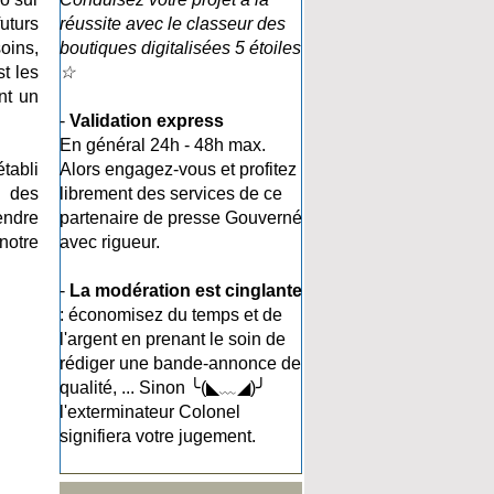
uturs
réussite avec le classeur des
oins,
boutiques digitalisées 5 étoiles
t les
☆
nt un
-
Validation express
En général 24h - 48h max.
tabli
Alors engagez-vous et profitez
, des
librement des services de ce
endre
partenaire de presse Gouverné
notre
avec rigueur.
-
La modération est cinglante
: économisez du temps et de
l'argent en prenant le soin de
rédiger une bande-annonce de
qualité, ... Sinon ╰(◣﹏◢)╯
l'exterminateur Colonel
signifiera votre jugement.