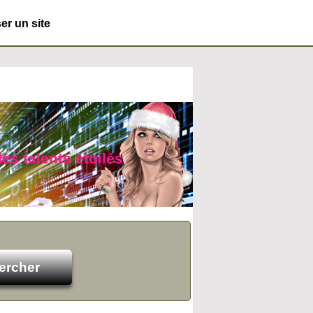
r un site
es talents étoilés