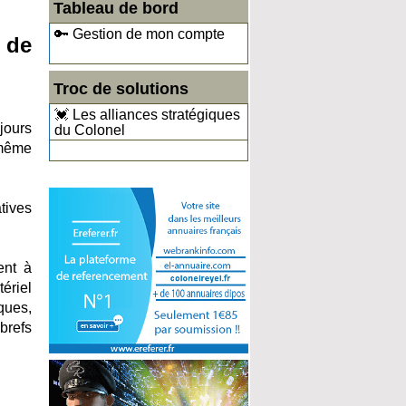
Tableau de bord
🔑 Gestion de mon compte
n de
Troc de solutions
💓 Les alliances stratégiques
jours
du Colonel
 même
tives
ent à
ériel
ques,
brefs