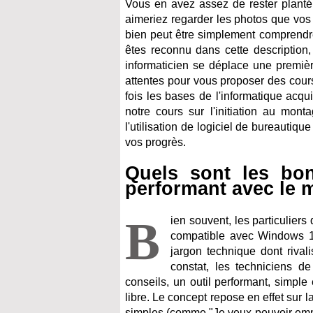
Vous en avez assez de rester planté
aimeriez regarder les photos que vos
bien peut être simplement comprendr
êtes reconnu dans cette description
informaticien se déplace une première
attentes pour vous proposer des cours
fois les bases de l'informatique acq
notre cours sur l'initiation au mon
l'utilisation de logiciel de bureautiq
vos progrès.
Quels sont les bo
performant avec le
B
ien souvent, les particulier
compatible avec Windows 11
jargon technique dont rival
constat, les techniciens d
conseils, un outil performant, simple 
libre. Le concept repose en effet sur 
simples (comme "Je veux pouvoir emme