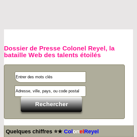
Dossier de Presse Colonel Reyel, la
bataille Web des talents étoilés
Quelques chiffres ⭐★
Col
on
el
Reyel