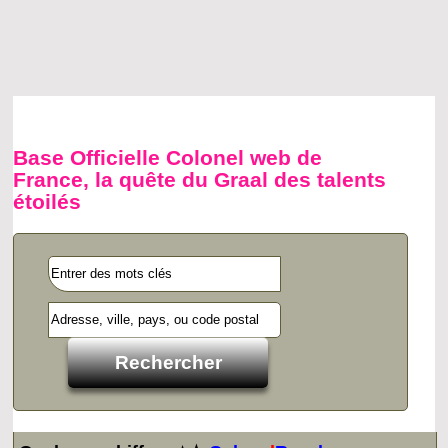
Base Officielle Colonel web de
France, la quête du Graal des talents
étoilés