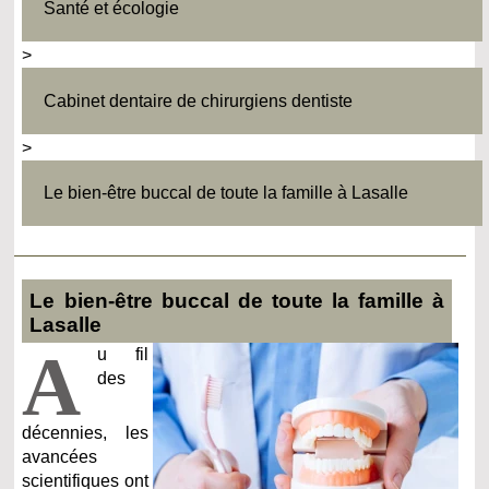
Santé et écologie
>
Cabinet dentaire de chirurgiens dentiste
>
Le bien-être buccal de toute la famille à Lasalle
Le bien-être buccal de toute la famille à
Lasalle
A
u fil
des
décennies, les
avancées
scientifiques ont