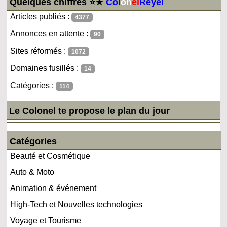
Quelques chiffres ⭐★
Col
on
el
Reyel
Articles publiés :
4377
Annonces en attente :
90
Sites réformés :
1072
Domaines fusillés :
14
Catégories :
114
Le Colonel te propose le plan du jour
Catégories
Beauté et Cosmétique
Auto & Moto
Animation & événement
High-Tech et Nouvelles technologies
Voyage et Tourisme