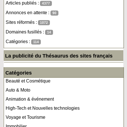
Articles publiés :
4377
Annonces en attente :
90
Sites réformés :
1072
Domaines fusillés :
14
Catégories :
114
La publicité du Thésaurus des sites français
Catégories
Beauté et Cosmétique
Auto & Moto
Animation & événement
High-Tech et Nouvelles technologies
Voyage et Tourisme
Immobilier