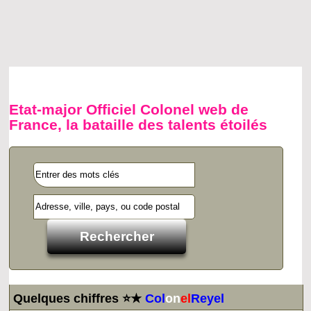
Etat-major Officiel Colonel web de
France, la bataille des talents étoilés
Quelques chiffres ⭐★
Col
on
el
Reyel