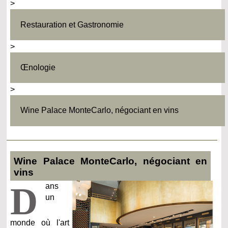
>
Restauration et Gastronomie
>
Œnologie
>
Wine Palace MonteCarlo, négociant en vins
Wine Palace MonteCarlo, négociant en
vins
D
ans
un
monde où l'art