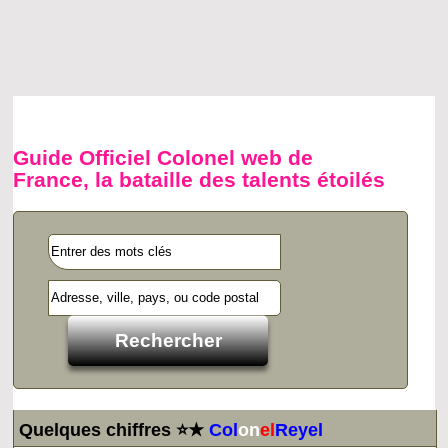
Guide Officiel Colonel web de
France, la bataille des talents étoilés
Quelques chiffres ⭐★
Col
on
el
Reyel