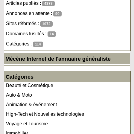
Articles publiés :
4377
Annonces en attente :
90
Sites réformés :
1072
Domaines fusillés :
14
Catégories :
114
Mécène Internet de l'annuaire généraliste
Catégories
Beauté et Cosmétique
Auto & Moto
Animation & événement
High-Tech et Nouvelles technologies
Voyage et Tourisme
Immobilier