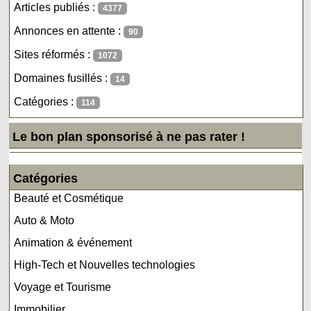
Articles publiés :
4377
Annonces en attente :
90
Sites réformés :
1072
Domaines fusillés :
14
Catégories :
114
Le bon plan sponsorisé à ne pas rater !
Catégories
Beauté et Cosmétique
Auto & Moto
Animation & événement
High-Tech et Nouvelles technologies
Voyage et Tourisme
Immobilier