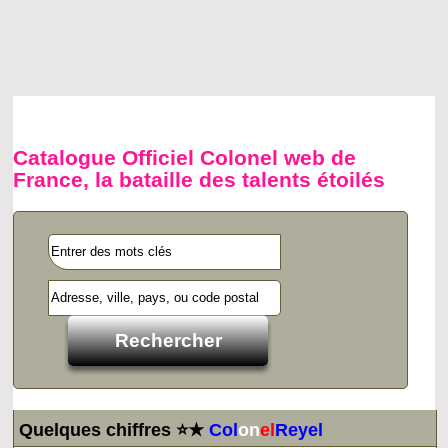
Catalogue Officiel Colonel web de
France, la bataille des talents étoilés
Quelques chiffres ⭐★
Col
on
el
Reyel