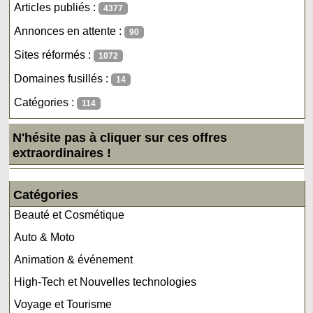
Articles publiés :
4377
Annonces en attente :
90
Sites réformés :
1072
Domaines fusillés :
14
Catégories :
114
N'hésite pas à cliquer sur ces offres
extraordinaires !
Catégories
Beauté et Cosmétique
Auto & Moto
Animation & événement
High-Tech et Nouvelles technologies
Voyage et Tourisme