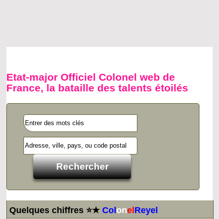
Etat-major Officiel Colonel web de
France, la bataille des talents étoilés
Quelques chiffres ⭐★
Col
on
el
Reyel