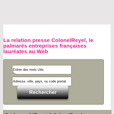
La relation presse ColonelReyel, le
palmarès entreprises françaises
lauréates au Web