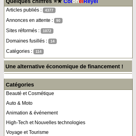
Quelques chiffres ⭐★
Col
on
el
Reyel
Articles publiés :
4377
Annonces en attente :
90
Sites réformés :
1072
Domaines fusillés :
14
Catégories :
114
Une alternative économique de financement !
Catégories
Beauté et Cosmétique
Auto & Moto
Animation & événement
High-Tech et Nouvelles technologies
Voyage et Tourisme