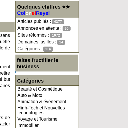
Quelques chiffres ⭐★
Col
on
el
Reyel
Articles publiés :
4377
Annonces en attente :
90
Sites réformés :
 sans
1072
uelle
Domaines fusillés :
14
ile de
Catégories :
114
faites fructifier le
business
ement
ettre
ul but
Catégories
uaires
Beauté et Cosmétique
Auto & Moto
Animation & événement
High-Tech et Nouvelles
technologies
rs de
Voyage et Tourisme
acter
Immobilier