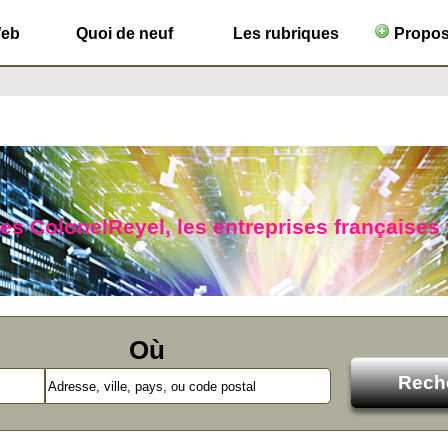
Web
Quoi de neuf
Les rubriques
Propose
ues ColonelReyel, les entreprises françaises
Où