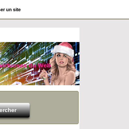
r un site
 virtuoses du Web