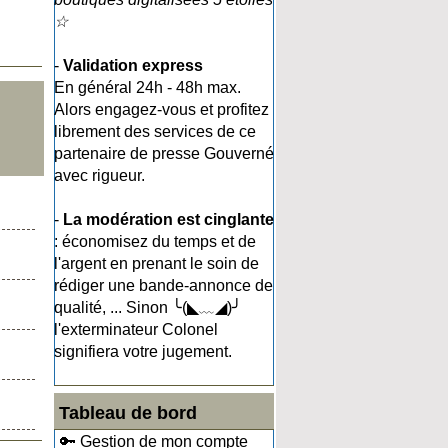
☆
-
Validation express
En général 24h - 48h max.
Alors engagez-vous et profitez
librement des services de ce
partenaire de presse Gouverné
avec rigueur.
-
La modération est cinglante
: économisez du temps et de
l'argent en prenant le soin de
rédiger une bande-annonce de
qualité, ... Sinon ╰(◣﹏◢)╯
l'exterminateur Colonel
signifiera votre jugement.
Tableau de bord
🔑 Gestion de mon compte