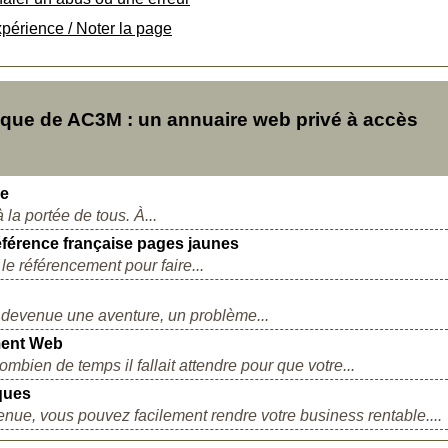
xpérience / Noter la page
ue de AC3M : un annuaire web privé à accès
ne
 la portée de tous. À...
férence française pages jaunes
le référencement pour faire...
st devenue une aventure, un problème...
ment Web
ien de temps il fallait attendre pour que votre...
iques
ue, vous pouvez facilement rendre votre business rentable....