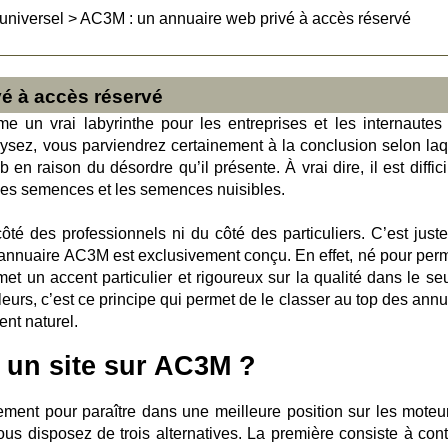
universel
>
AC3M : un annuaire web privé à accès réservé
é à accès réservé
e un vrai labyrinthe pour les entreprises et les internautes
nalysez, vous parviendrez certainement à la conclusion selon laq
 en raison du désordre qu’il présente. À vrai dire, il est diffic
nnes semences et les semences nuisibles.
ôté des professionnels ni du côté des particuliers. C’est just
l’annuaire AC3M est exclusivement conçu. En effet, né pour perm
 met un accent particulier et rigoureux sur la qualité dans le se
illeurs, c’est ce principe qui permet de le classer au top des ann
ent naturel.
 un site sur AC3M ?
lement pour paraître dans une meilleure position sur les moteu
 disposez de trois alternatives. La première consiste à cont