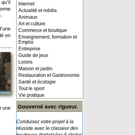
qu’il
Internet
forme
Actualité et média
.
Animaux
Art et culture
d’une
Commerce et boutique
cté en
Enseignement, formation et
Emploi
Entreprise
Guide de jeux
Loisirs
Maison et jardin
Restauration et Gastronomie
Santé et écologie
Tout le sport
Vie pratique
Gouverné avec rigueur.
r une
Conduisez votre projet à la
réussite avec le classeur des
boutiques digitalisées 5 étoiles