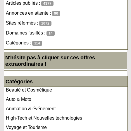
Articles publiés :
4377
Annonces en attente :
90
Sites réformés :
1072
Domaines fusillés :
14
Catégories :
114
N'hésite pas à cliquer sur ces offres
extraordinaires !
Catégories
Beauté et Cosmétique
Auto & Moto
Animation & événement
High-Tech et Nouvelles technologies
Voyage et Tourisme