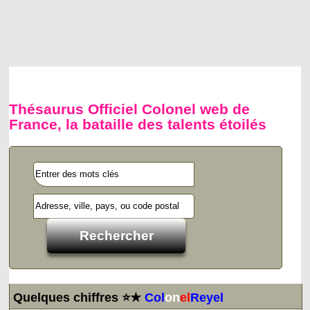
Thésaurus Officiel Colonel web de
France, la bataille des talents étoilés
Quelques chiffres ⭐★
Col
on
el
Reyel