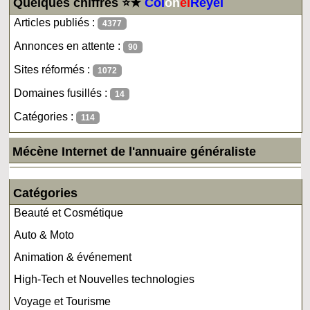
Quelques chiffres ⭐★
Col
on
el
Reyel
Articles publiés :
4377
Annonces en attente :
90
Sites réformés :
1072
Domaines fusillés :
14
Catégories :
114
Mécène Internet de l'annuaire généraliste
Catégories
Beauté et Cosmétique
Auto & Moto
Animation & événement
High-Tech et Nouvelles technologies
Voyage et Tourisme