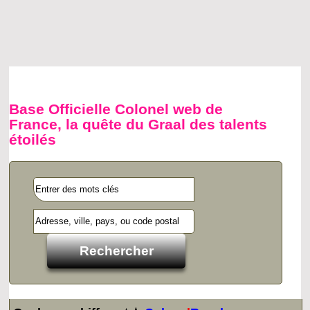
Base Officielle Colonel web de
France, la quête du Graal des talents
étoilés