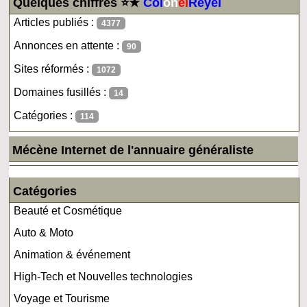
Quelques chiffres ⭐★
Col
on
el
Reyel
Articles publiés :
4377
Annonces en attente :
90
Sites réformés :
1072
Domaines fusillés :
14
Catégories :
114
Mécène Internet de l'annuaire généraliste
Catégories
Beauté et Cosmétique
Auto & Moto
Animation & événement
High-Tech et Nouvelles technologies
Voyage et Tourisme