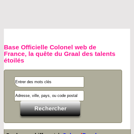
Base Officielle Colonel web de
France, la quête du Graal des talents
étoilés