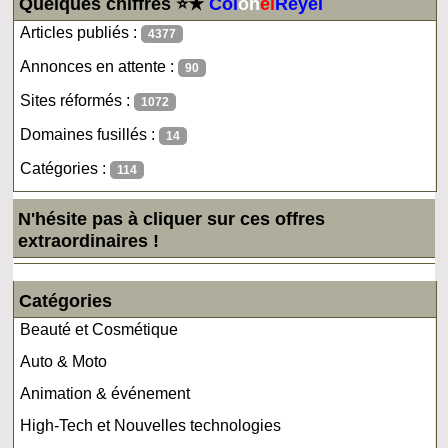
Quelques chiffres ⭐★
Col
on
el
Reyel
Articles publiés :
4377
Annonces en attente :
90
Sites réformés :
1072
Domaines fusillés :
14
Catégories :
114
N'hésite pas à cliquer sur ces offres
extraordinaires !
Catégories
Beauté et Cosmétique
Auto & Moto
Animation & événement
High-Tech et Nouvelles technologies