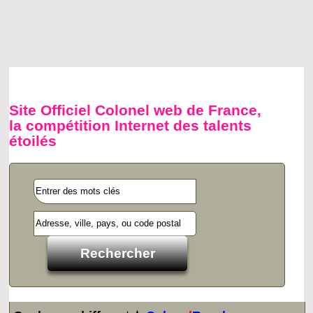
Site Officiel Colonel web de France,
la compétition Internet des talents
étoilés