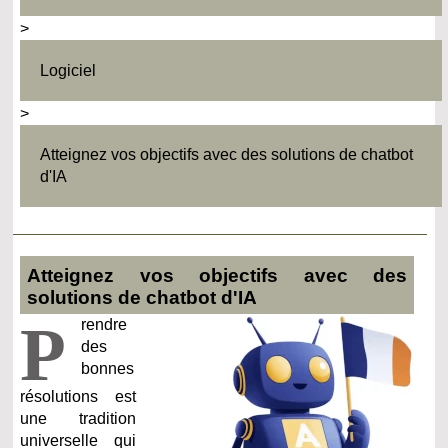
>
Logiciel
>
Atteignez vos objectifs avec des solutions de chatbot
d'IA
Atteignez vos objectifs avec des
solutions de chatbot d'IA
P
rendre
des
bonnes
résolutions est
une tradition
universelle qui