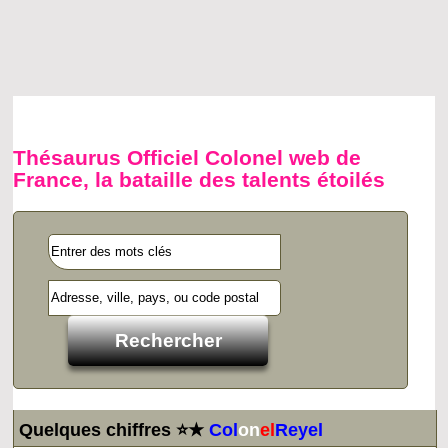
Thésaurus Officiel Colonel web de
France, la bataille des talents étoilés
Quelques chiffres ⭐★
Col
on
el
Reyel