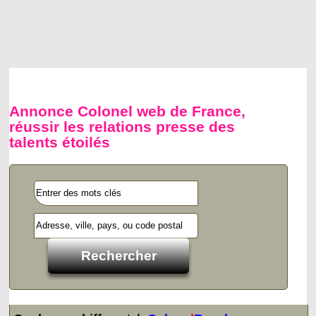
Annonce Colonel web de France,
réussir les relations presse des
talents étoilés