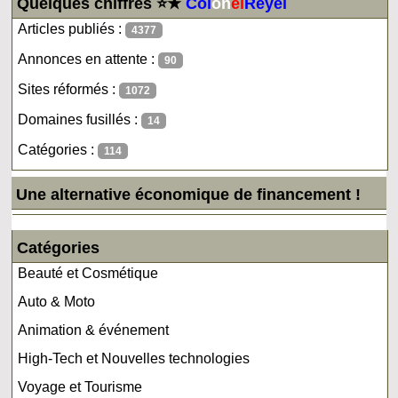
Quelques chiffres ⭐★
Col
on
el
Reyel
Articles publiés :
4377
Annonces en attente :
90
Sites réformés :
1072
Domaines fusillés :
14
Catégories :
114
Une alternative économique de financement !
Catégories
Beauté et Cosmétique
Auto & Moto
Animation & événement
High-Tech et Nouvelles technologies
Voyage et Tourisme