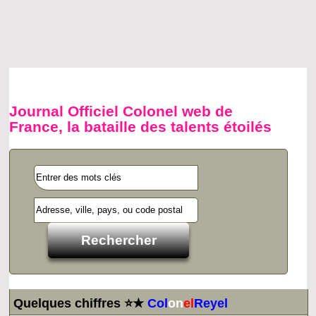
Journal Officiel Colonel web de
France, la bataille des talents étoilés
Quelques chiffres ⭐★
Col
on
el
Reyel