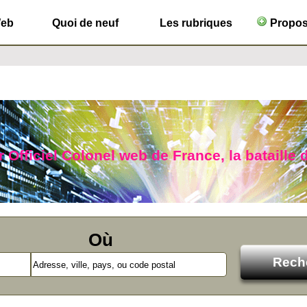
Web
Quoi de neuf
Les rubriques
Propose
 Officiel Colonel web de France, la bataille 
Où