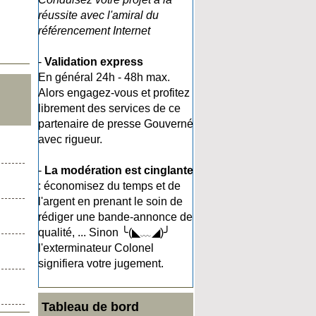
réussite avec l'amiral du
référencement Internet
-
Validation express
En général 24h - 48h max.
Alors engagez-vous et profitez
librement des services de ce
partenaire de presse Gouverné
avec rigueur.
-
La modération est cinglante
: économisez du temps et de
l'argent en prenant le soin de
rédiger une bande-annonce de
qualité, ... Sinon ╰(◣﹏◢)╯
l'exterminateur Colonel
signifiera votre jugement.
Tableau de bord