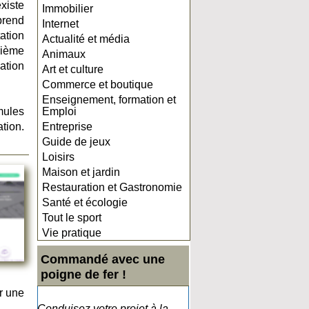
xiste
Immobilier
prend
Internet
tation
Actualité et média
sième
Animaux
ation
Art et culture
Commerce et boutique
Enseignement, formation et
mules
Emploi
tion.
Entreprise
Guide de jeux
Loisirs
Maison et jardin
Restauration et Gastronomie
Santé et écologie
Tout le sport
Vie pratique
Commandé avec une
poigne de fer !
r une
Conduisez votre projet à la