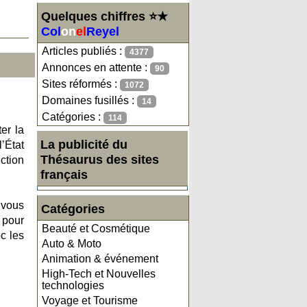
Quelques chiffres ⭐★
Col
on
el
Reyel
Articles publiés :
4377
Annonces en attente :
90
Sites réformés :
1072
Domaines fusillés :
14
Catégories :
114
er la
La publicité du
’État
Thésaurus des sites
ction
français
 vous
Catégories
 pour
Beauté et Cosmétique
c les
Auto & Moto
Animation & événement
High-Tech et Nouvelles
technologies
Voyage et Tourisme