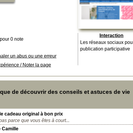
Interaction
 pour 0 note
Les réseaux sociaux pou
publication participative
naler un abus ou une erreur
xpérience / Noter la page
ue de découvrir des conseils et astuces de vie
le cadeau original à bon prix
pas parce que vous êtes à court...
e Camille