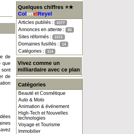
Quelques chiffres ⭐★
Col
on
el
Reyel
Articles publiés :
4377
Annonces en attente :
90
Sites réformés :
1072
Domaines fusillés :
14
Catégories :
114
te de
Vivez comme un
e que
milliardaire avec ce plan
 sont
er de
sation
Catégories
Beauté et Cosmétique
Auto & Moto
Animation & événement
High-Tech et Nouvelles
idées
technologies
aines
Voyage et Tourisme
s avez
Immobilier