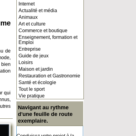
Internet
Actualité et média
Animaux
ime
Art et culture
Commerce et boutique
Enseignement, formation et
Emploi
Entreprise
nu de
Guide de jeux
 mode,
Loisirs
 bien
Maison et jardin
pation
Restauration et Gastronomie
Santé et écologie
Tout le sport
r qui
Vie pratique
nnus,
utres
Navigant au rythme
d'une feuille de route
exemplaire.
Conduisez votre projet à la