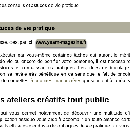
des conseils et astuces de vie pratique
tuces de vie pratique
se, c'est par ici :
www.yearn-magazine.fr
exécuter par vous-même certaines tâches qui auront le méri
 de vie ou encore de bonifier votre personne, il est nécessair
stuces et connaissances pratiques. Les idées de bricolage
ion se révèle très bénéfique en ce sens que le fait de bricol
r de coquettes
économies finanancières
qui serviront à la réali
ateliers créatifs tout public
e qui vous permet notamment de découvrir une multitude d’
application assidue vous aide à accomplir en toute aisance cert
nseils efficaces étendus à des rubriques de vie pratique. Ici, vou