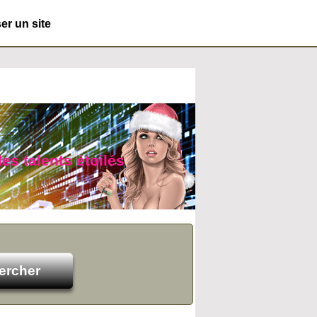
r un site
es talents étoilés