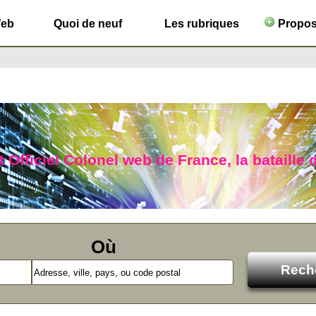
Web
Quoi de neuf
Les rubriques
Propose
 Officiel Colonel web de France, la bataille d
Où