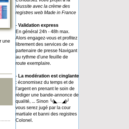
réussite avec la crème des
registres web Made in France
-
Validation express
En général 24h - 48h max.
Alors engagez-vous et profitez
r une
librement des services de ce
partenaire de presse Navigant
au rythme d'une feuille de
route exemplaire.
-
La modération est cinglante
: économisez du temps et de
l'argent en prenant le soin de
rédiger une bande-annonce de
qualité, ... Sinon ╰(◣﹏◢)╯
vous serez jugé par la cour
martiale et banni des registres
Colonel.