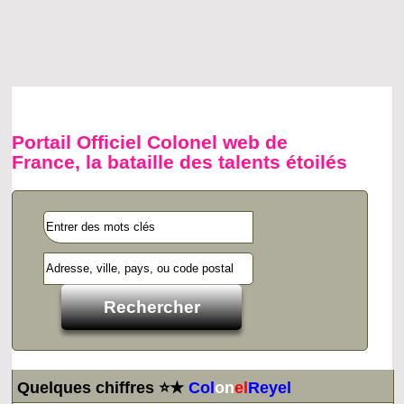
Portail Officiel Colonel web de
France, la bataille des talents étoilés
Quelques chiffres ⭐★
Col
on
el
Reyel