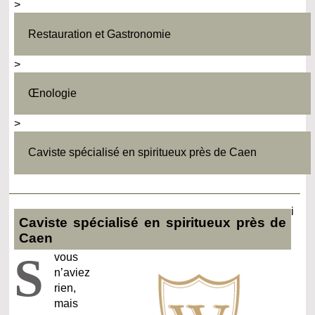
>
Restauration et Gastronomie
>
Œnologie
>
Caviste spécialisé en spiritueux près de Caen
i
Caviste spécialisé en spiritueux près de
Caen
S
vous
n’aviez
rien,
mais