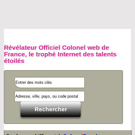
Révélateur Officiel Colonel web de
France, le trophé Internet des talents
étoilés