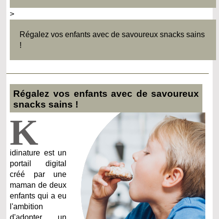
>
Régalez vos enfants avec de savoureux snacks sains
!
Régalez vos enfants avec de savoureux
snacks sains !
K
idinature est un
portail digital
créé par une
maman de deux
enfants qui a eu
l'ambition
d'adopter un