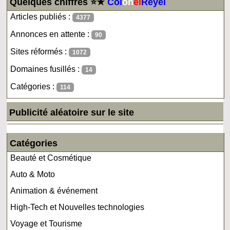
Quelques chiffres ⭐★
Col
on
el
Reyel
Articles publiés :
4377
Annonces en attente :
90
Sites réformés :
1072
Domaines fusillés :
14
Catégories :
114
Publicité aléatoire sur le site
Catégories
Beauté et Cosmétique
Auto & Moto
Animation & événement
High-Tech et Nouvelles technologies
Voyage et Tourisme