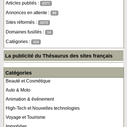
Articles publiés :
4377
Annonces en attente :
90
Sites réformés :
1072
Domaines fusillés :
14
Catégories :
114
La publicité du Thésaurus des sites français
Catégories
Beauté et Cosmétique
Auto & Moto
Animation & événement
High-Tech et Nouvelles technologies
Voyage et Tourisme
Immobilier