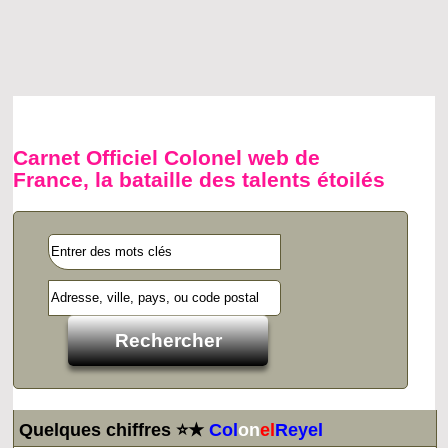
Carnet Officiel Colonel web de
France, la bataille des talents étoilés
Quelques chiffres ⭐★
Col
on
el
Reyel