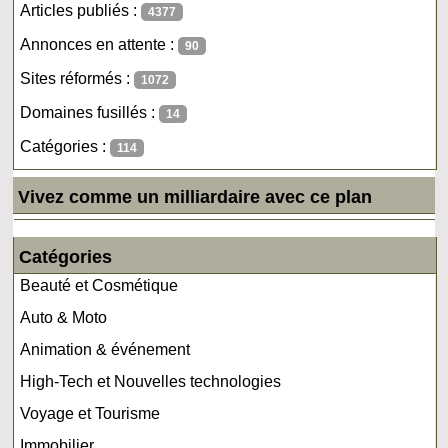
Articles publiés :
4377
Annonces en attente :
90
Sites réformés :
1072
Domaines fusillés :
14
Catégories :
114
Vivez comme un milliardaire avec ce plan
Catégories
Beauté et Cosmétique
Auto & Moto
Animation & événement
High-Tech et Nouvelles technologies
Voyage et Tourisme
Immobilier