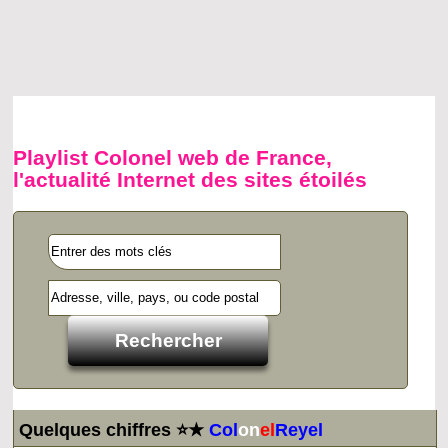
Playlist Colonel web de France,
l'actualité Internet des sites étoilés
Quelques chiffres ⭐★
Col
on
el
Reyel