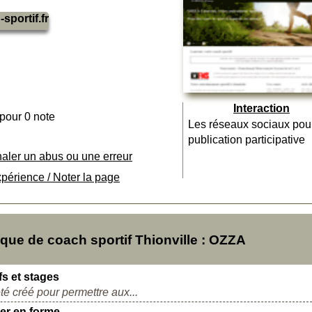
portif.fr
Interaction
 pour 0 note
Les réseaux sociaux pou
publication participative
naler un abus ou une erreur
xpérience / Noter la page
ue de coach sportif Thionville : OZZA
ifs et stages
té créé pour permettre aux...
ter en forme