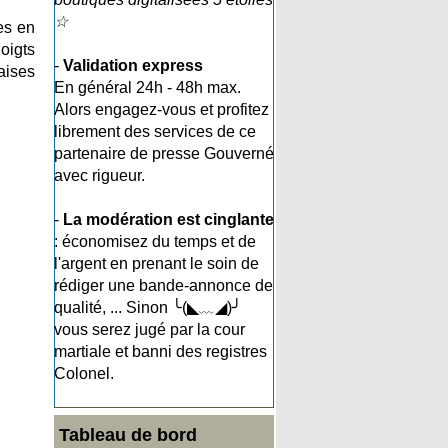
☆
es en
doigts
-
Validation express
aises
En général 24h - 48h max.
Alors engagez-vous et profitez
librement des services de ce
partenaire de presse Gouverné
avec rigueur.
-
La modération est cinglante
: économisez du temps et de
l'argent en prenant le soin de
rédiger une bande-annonce de
qualité, ... Sinon ╰(◣﹏◢)╯
vous serez jugé par la cour
martiale et banni des registres
Colonel.
Tableau de bord