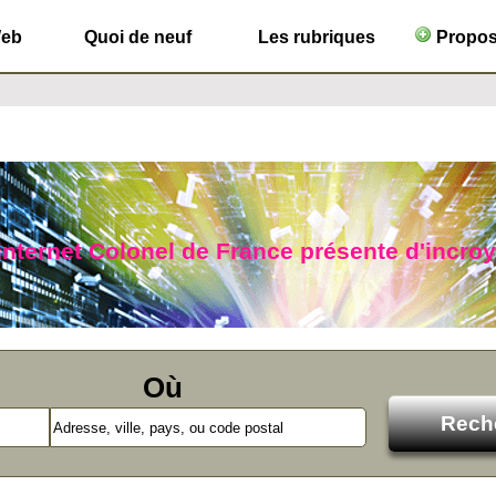
Web
Quoi de neuf
Les rubriques
Propose
 internet Colonel de France présente d'incro
Où