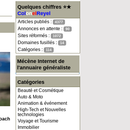
Quelques chiffres ⭐★
Col
on
el
Reyel
Articles publiés :
4377
Annonces en attente :
90
Sites réformés :
1072
Domaines fusillés :
14
Catégories :
114
Mécène Internet de
l'annuaire généraliste
Catégories
Beauté et Cosmétique
Auto & Moto
Animation & événement
High-Tech et Nouvelles
technologies
coach
Voyage et Tourisme
Immobilier