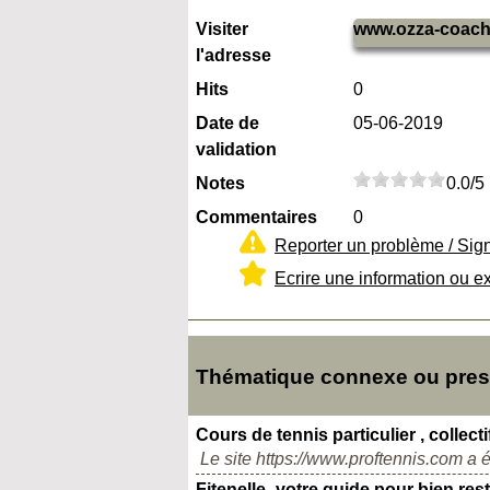
Visiter
www.ozza-coach-s
l'adresse
Hits
0
Date de
05-06-2019
validation
Notes
0.0/5
Commentaires
0
Reporter un problème / Sig
Ecrire une information ou e
Thématique connexe ou presq
Cours de tennis particulier , collect
Le site https://www.proftennis.com a é
Fitenelle- votre guide pour bien res