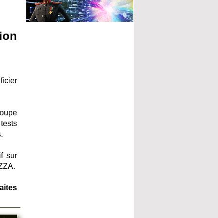
ion
icier
roupe
 tests
.
f sur
OZZA.
aites