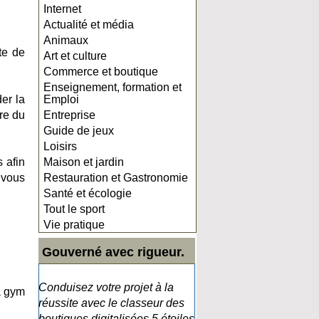
Internet
Actualité et média
Animaux
te de
Art et culture
Commerce et boutique
Enseignement, formation et
er la
Emploi
re du
Entreprise
Guide de jeux
Loisirs
 afin
Maison et jardin
 vous
Restauration et Gastronomie
Santé et écologie
Tout le sport
Vie pratique
Gouverné avec rigueur.
Conduisez votre projet à la
a gym
réussite avec le classeur des
boutiques digitalisées 5 étoiles