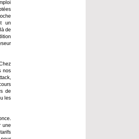
mploi
ptées
roche
st un
là de
ition
yseur
. Chez
s nos
tack,
cours
rs de
u les
once.
r une
arifs
 pour