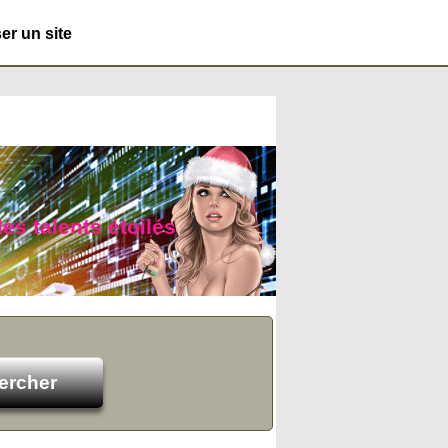
r un site
es talents étoilés