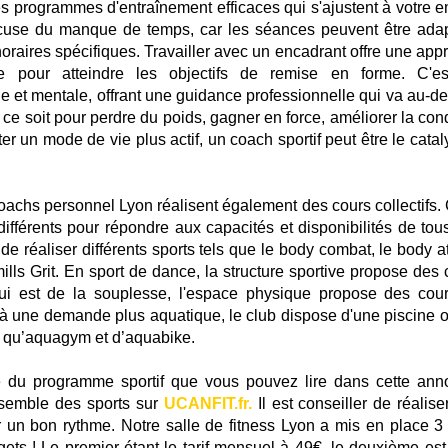
s programmes d'entraînement efficaces qui s'ajustent à votre e
xcuse du manque de temps, car les séances peuvent être ada
oraires spécifiques. Travailler avec un encadrant offre une app
rte pour atteindre les objectifs de remise en forme. C'e
 et mentale, offrant une guidance professionnelle qui va au-de
ce soit pour perdre du poids, gagner en force, améliorer la cond
r un mode de vie plus actif, un coach sportif peut être le catal
s coachs personnel Lyon réalisent également des cours collectifs
férents pour répondre aux capacités et disponibilités de tou
e réaliser différents sports tels que le body combat, le body at
lls Grit. En sport de dance, la structure sportive propose des 
 est de la souplesse, l'espace physique propose des cou
 à une demande plus aquatique, le club dispose d'une piscine o
s qu’aquagym et d’aquabike.
e du programme sportif que vous pouvez lire dans cette ann
nsemble des sports sur
UCANFIT.fr.
Il est conseiller de réalise
er un bon rythme. Notre salle de fitness Lyon a mis en place 3 t
dgets ! Le premier étant le tarif mensuel à 49€, le deuxième est