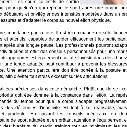
ment. Les cours collectifs de cardio
tout pour quelqu'un qui reprend le sport après une longue pér
 débutants et privilégier des intensités modérées dans un pr
lessures et d'adapter le corps au nouvel effort physique.
une importance particulière. Il est recommandé de sélectionne
és et attentifs, capables de guider efficacement les participant
ort après une longue pause. Les professionnels pourront adapte
ndividuelles et offrir des conseils personnalisés pour une repri
ments appropriés est également cruciale. Investir dans des chaus
oir une tenue adaptée peut contribuer à prévenir les blessures
ce. Une attention particulière doit être portée à la posture et
fin d'éviter tout stress excessif sur les articulations.
 alliées précieuses dans cette démarche. Plutôt que de se fixe
priorité doit être donnée à la constance dans l'effort. La repri
mande du temps pour que le corps s'adapte progressivemen
s des décennies d'inactivité est tout à fait réalisable, mais
 et prudente. En suivant les conseils médicaux, en déb
alle de sport adaptée et en prêtant attention à l'équipement et
er des bienfaits du cardio training tout en minimisant les ri