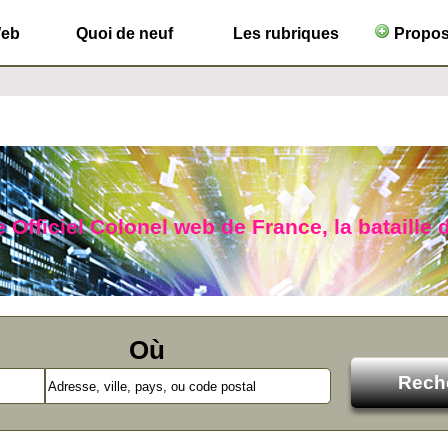
Web
Quoi de neuf
Les rubriques
Propose
 Officiel Colonel web de France, la bataille d
Où