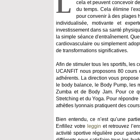
L
cela et peuvent concevoir de
du temps. Cela élimine l'e
pour convenir à des plages h
individualisée, motivante et expe
investissement dans sa santé physique
la simple séance d'entraînement. Que 
cardiovasculaire ou simplement adopte
de transformations significatives.
Afin de stimuler tous les sportifs, le
UCANFIT nous proposons 80 cours dif
adhérents. La direction vous propose d
le body balance, le Body Pump, les mi
Zumba et de Body Jam. Pour ce qui
Stretching et du Yoga. Pour répondre
athètles lyonnais pratiquent des cour
Bien entendu, ce n’est qu’une parti
Enfillez votre
leggin
et retrouvez l’e
activité sportive régulière pour gard
différents pour satisfaire tous les bu