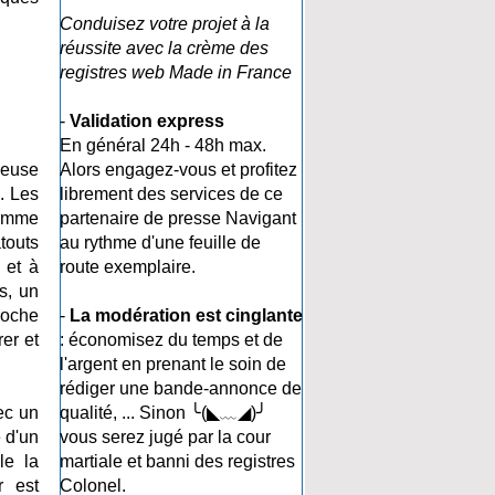
Conduisez votre projet à la
réussite avec la crème des
registres web Made in France
-
Validation express
En général 24h - 48h max.
ieuse
Alors engagez-vous et profitez
. Les
librement des services de ce
gamme
partenaire de presse Navigant
touts
au rythme d'une feuille de
 et à
route exemplaire.
s, un
roche
-
La modération est cinglante
er et
: économisez du temps et de
l'argent en prenant le soin de
rédiger une bande-annonce de
ec un
qualité, ... Sinon ╰(◣﹏◢)╯
 d'un
vous serez jugé par la cour
le la
martiale et banni des registres
r est
Colonel.