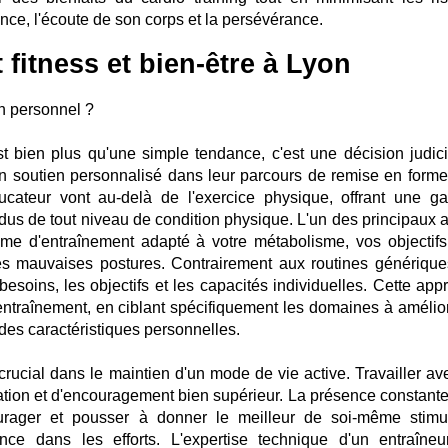
ence, l'écoute de son corps et la persévérance.
 fitness et bien-être à Lyon
ch personnel ?
t bien plus qu'une simple tendance, c'est une décision judic
n soutien personnalisé dans leur parcours de remise en forme
ucateur vont au-delà de l'exercice physique, offrant une 
idus de tout niveau de condition physique. L'un des principaux a
mme d'entraînement adapté à votre métabolisme, vos objectifs
les mauvaises postures. Contrairement aux routines générique
besoins, les objectifs et les capacités individuelles. Cette app
'entraînement, en ciblant spécifiquement les domaines à amélior
des caractéristiques personnelles.
rucial dans le maintien d'un mode de vie active. Travailler av
vation et d'encouragement bien supérieur. La présence constante
ourager et pousser à donner le meilleur de soi-même stimu
nce dans les efforts. L'expertise technique d'un entraîneu