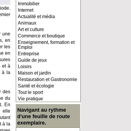
Immobilier
iode.
Internet
emier
Actualité et média
Animaux
Art et culture
r une
Commerce et boutique
s, en
Enseignement, formation et
r les
Emploi
se en
Entreprise
sures
Guide de jeux
 et à
Loisirs
 à la
Maison et jardin
Restauration et Gastronomie
Santé et écologie
r des
Tout le sport
se du
Vie pratique
t. En
Navigant au rythme
 elle
d'une feuille de route
utant
exemplaire.
 à la
sques