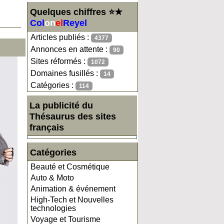
Quelques chiffres ⭐★
Col
on
el
Reyel
Articles publiés :
4377
Annonces en attente :
90
Sites réformés :
1072
Domaines fusillés :
14
Catégories :
114
La publicité du
Thésaurus des sites
français
Catégories
Beauté et Cosmétique
Auto & Moto
Animation & événement
High-Tech et Nouvelles
technologies
Voyage et Tourisme