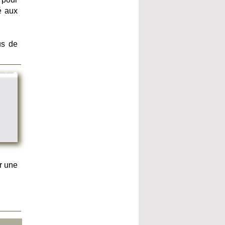
é aux
us de
r une