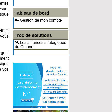
entes
mesure
Tableau de bord
risque
🔑 Gestion de mon compte
NFIT.
Troc de solutions
 vous
💓 Les alliances stratégiques
du Colonel
gent
ement
sique
e vos