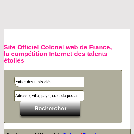
Site Officiel Colonel web de France,
la compétition Internet des talents
étoilés