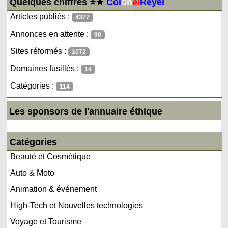
Quelques chiffres ⭐★
Col
on
el
Reyel
Articles publiés :
4377
Annonces en attente :
90
Sites réformés :
1072
Domaines fusillés :
14
Catégories :
114
Les sponsors de l'annuaire éthique
Catégories
Beauté et Cosmétique
Auto & Moto
Animation & événement
High-Tech et Nouvelles technologies
Voyage et Tourisme