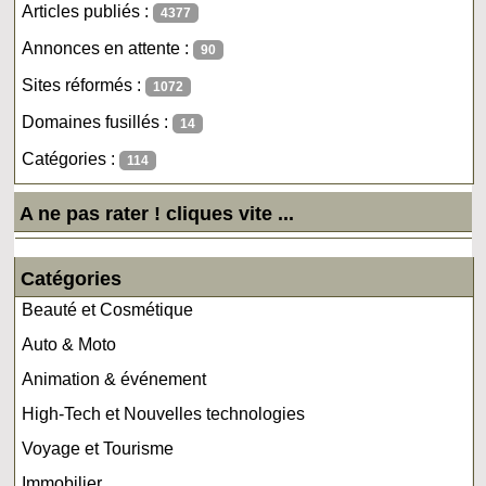
Articles publiés :
4377
Annonces en attente :
90
Sites réformés :
1072
Domaines fusillés :
14
Catégories :
114
A ne pas rater ! cliques vite ...
Catégories
Beauté et Cosmétique
Auto & Moto
Animation & événement
High-Tech et Nouvelles technologies
Voyage et Tourisme
Immobilier