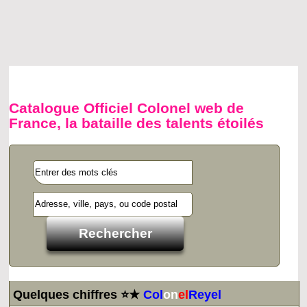
Catalogue Officiel Colonel web de
France, la bataille des talents étoilés
Quelques chiffres ⭐★
Col
on
el
Reyel