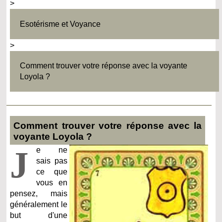
>
Esotérisme et Voyance
>
Comment trouver votre réponse avec la voyante
Loyola ?
Comment trouver votre réponse avec la
voyante Loyola ?
J
e ne
sais pas
ce que
vous en
pensez, mais
généralement le
but d'une