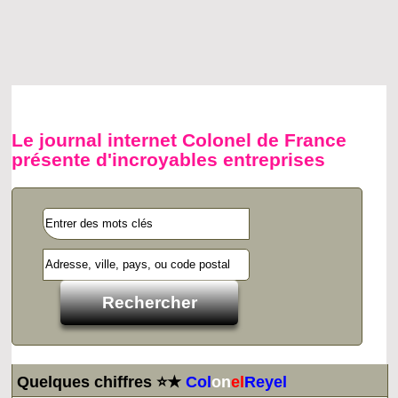
Le journal internet Colonel de France
présente d'incroyables entreprises
Quelques chiffres ⭐★
Col
on
el
Reyel