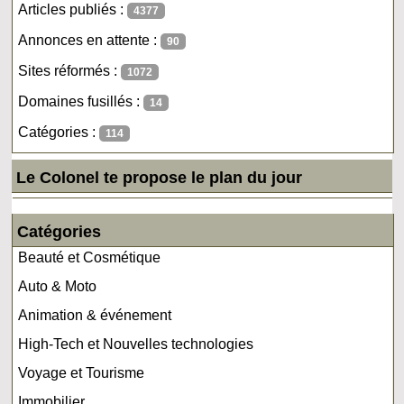
Articles publiés :
4377
Annonces en attente :
90
Sites réformés :
1072
Domaines fusillés :
14
Catégories :
114
Le Colonel te propose le plan du jour
Catégories
Beauté et Cosmétique
Auto & Moto
Animation & événement
High-Tech et Nouvelles technologies
Voyage et Tourisme
Immobilier