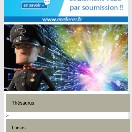
Thésaurus
>
Loisirs