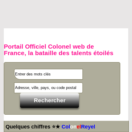
Portail Officiel Colonel web de
France, la bataille des talents étoilés
Quelques chiffres ⭐★
Col
on
el
Reyel