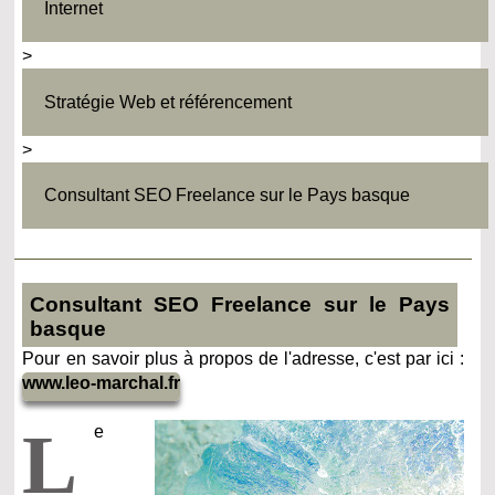
Internet
>
Stratégie Web et référencement
>
Consultant SEO Freelance sur le Pays basque
Consultant SEO Freelance sur le Pays
basque
Pour en savoir plus à propos de l'adresse, c'est par ici :
www.leo-marchal.fr
L
e