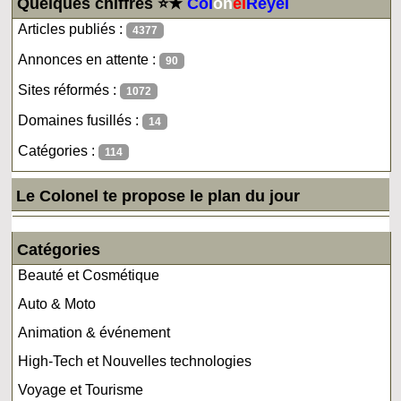
Quelques chiffres ⭐★
Col
on
el
Reyel
Articles publiés :
4377
Annonces en attente :
90
Sites réformés :
1072
Domaines fusillés :
14
Catégories :
114
Le Colonel te propose le plan du jour
Catégories
Beauté et Cosmétique
Auto & Moto
Animation & événement
High-Tech et Nouvelles technologies
Voyage et Tourisme