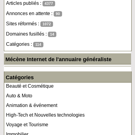
Articles publiés :
4377
Annonces en attente :
90
Sites réformés :
1072
Domaines fusillés :
14
Catégories :
114
Mécène Internet de l'annuaire généraliste
Catégories
Beauté et Cosmétique
Auto & Moto
Animation & événement
High-Tech et Nouvelles technologies
Voyage et Tourisme
Immobilier