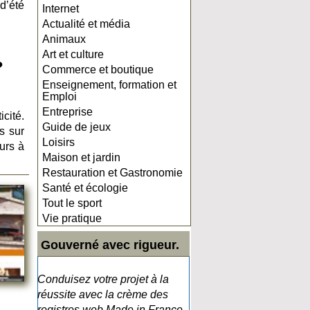
d’été
Internet
Actualité et média
Animaux
Art et culture
?
Commerce et boutique
Enseignement, formation et
Emploi
Entreprise
icité.
Guide de jeux
s sur
Loisirs
urs à
Maison et jardin
Restauration et Gastronomie
Santé et écologie
Tout le sport
Vie pratique
Gouverné avec rigueur.
Conduisez votre projet à la
réussite avec la crème des
registres web Made in France