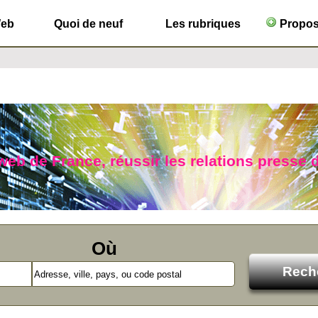
Web
Quoi de neuf
Les rubriques
Propose
b de France, réussir les relations presse d
Où