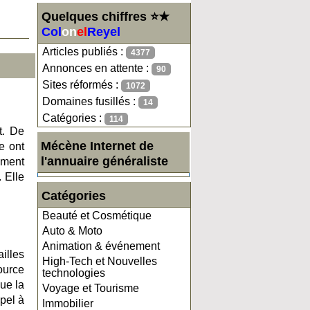
Quelques chiffres ⭐★
Col
on
el
Reyel
Articles publiés :
4377
Annonces en attente :
90
Sites réformés :
1072
Domaines fusillés :
14
Catégories :
114
t. De
Mécène Internet de
e ont
l'annuaire généraliste
ement
. Elle
Catégories
Beauté et Cosmétique
Auto & Moto
Animation & événement
illes
High-Tech et Nouvelles
ource
technologies
que la
Voyage et Tourisme
ppel à
Immobilier