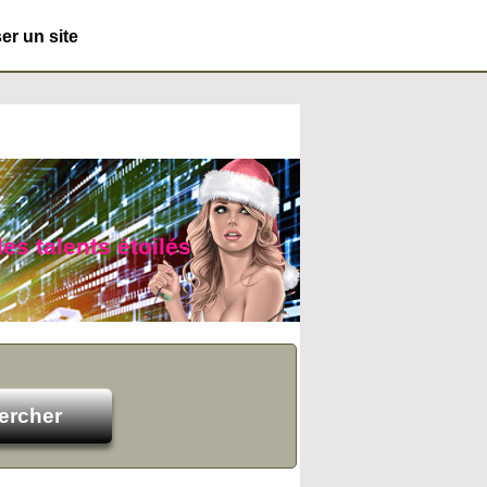
r un site
es talents étoilés