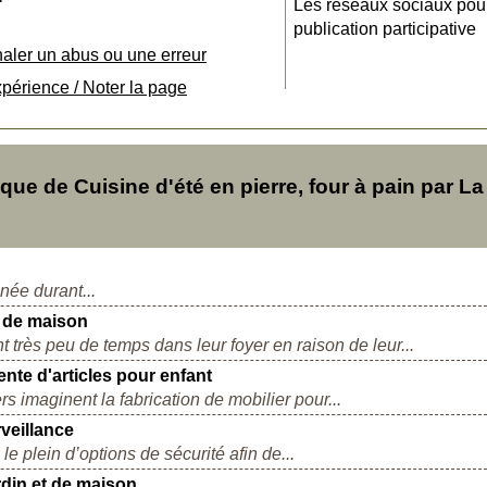
Les réseaux sociaux pou
publication participative
naler un abus ou une erreur
xpérience / Noter la page
e de Cuisine d'été en pierre, four à pain par La
nnée durant...
r de maison
 très peu de temps dans leur foyer en raison de leur...
nte d'articles pour enfant
s imaginent la fabrication de mobilier pour...
veillance
e plein d’options de sécurité afin de...
din et de maison