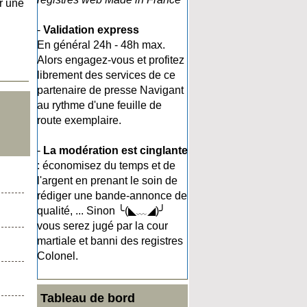
r une
-
Validation express
En général 24h - 48h max.
Alors engagez-vous et profitez
librement des services de ce
partenaire de presse Navigant
au rythme d'une feuille de
route exemplaire.
-
La modération est cinglante
: économisez du temps et de
l'argent en prenant le soin de
rédiger une bande-annonce de
qualité, ... Sinon ╰(◣﹏◢)╯
vous serez jugé par la cour
martiale et banni des registres
Colonel.
Tableau de bord