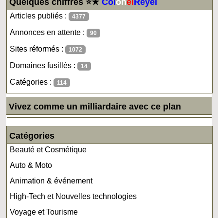
Quelques chiffres ⭐★
Col
on
el
Reyel
Articles publiés :
4377
Annonces en attente :
90
Sites réformés :
1072
Domaines fusillés :
14
Catégories :
114
Vivez comme un milliardaire avec ce plan
Catégories
Beauté et Cosmétique
Auto & Moto
Animation & événement
High-Tech et Nouvelles technologies
Voyage et Tourisme