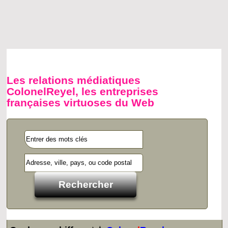
Les relations médiatiques
ColonelReyel, les entreprises
françaises virtuoses du Web