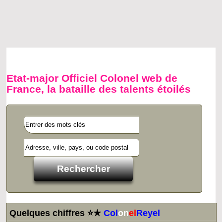
Etat-major Officiel Colonel web de
France, la bataille des talents étoilés
Quelques chiffres ⭐★
Col
on
el
Reyel