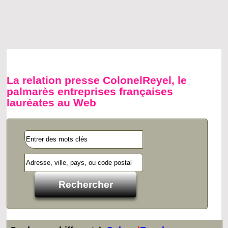
La relation presse ColonelReyel, le
palmarès entreprises françaises
lauréates au Web