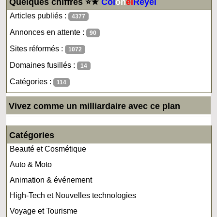
Quelques chiffres ⭐★
Col
on
el
Reyel
Articles publiés :
4377
Annonces en attente :
90
Sites réformés :
1072
Domaines fusillés :
14
Catégories :
114
Vivez comme un milliardaire avec ce plan
Catégories
Beauté et Cosmétique
Auto & Moto
Animation & événement
High-Tech et Nouvelles technologies
Voyage et Tourisme