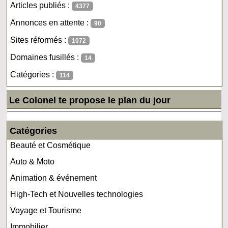
Articles publiés :
4377
Annonces en attente :
90
Sites réformés :
1072
Domaines fusillés :
14
Catégories :
114
Le Colonel te propose le plan du jour
Catégories
Beauté et Cosmétique
Auto & Moto
Animation & événement
High-Tech et Nouvelles technologies
Voyage et Tourisme
Immobilier