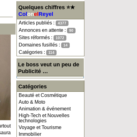
Quelques chiffres ⭐★
Col
on
el
Reyel
Articles publiés :
4377
Annonces en attente :
90
Sites réformés :
1072
Domaines fusillés :
14
Catégories :
114
Le boss veut un peu de
Publicité …
Catégories
Beauté et Cosmétique
Auto & Moto
Animation & événement
High-Tech et Nouvelles
technologies
rtout
Voyage et Tourisme
saura
Immobilier