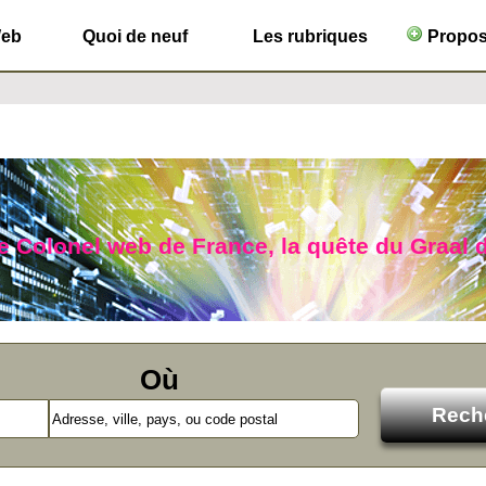
Web
Quoi de neuf
Les rubriques
Propose
le Colonel web de France, la quête du Graal d
Où