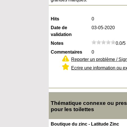
Hits
0
Date de
03-05-2020
validation
Notes
0.0/5
Commentaires
0
Reporter un problème / Sig
Ecrire une information ou e
Thématique connexe ou presq
pour les toilettes
Boutique du zinc - Latitude Zinc