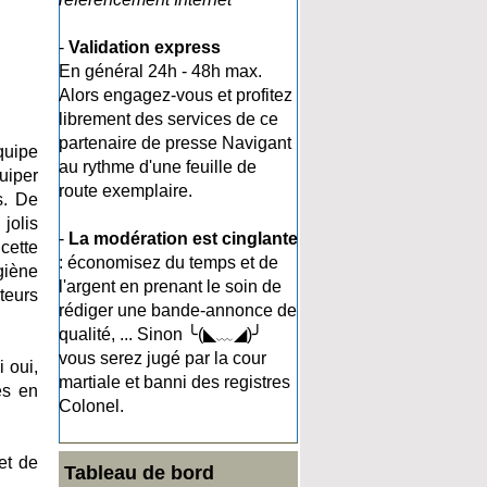
-
Validation express
En général 24h - 48h max.
Alors engagez-vous et profitez
librement des services de ce
partenaire de presse Navigant
quipe
au rythme d'une feuille de
uiper
route exemplaire.
s. De
jolis
-
La modération est cinglante
cette
: économisez du temps et de
giène
l'argent en prenant le soin de
teurs
rédiger une bande-annonce de
qualité, ... Sinon ╰(◣﹏◢)╯
vous serez jugé par la cour
 oui,
martiale et banni des registres
es en
Colonel.
et de
Tableau de bord