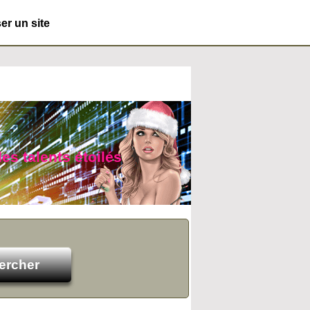
r un site
es talents étoilés