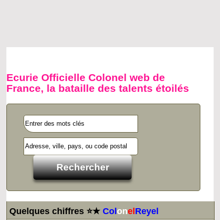
Ecurie Officielle Colonel web de
France, la bataille des talents étoilés
Quelques chiffres ⭐★
Col
on
el
Reyel