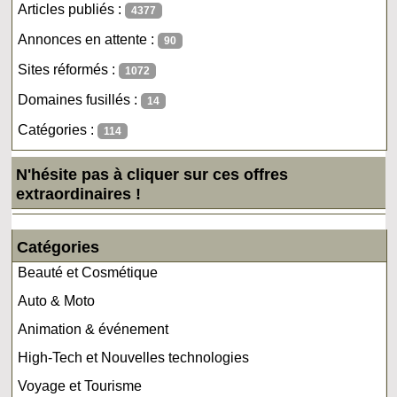
Articles publiés :
4377
Annonces en attente :
90
Sites réformés :
1072
Domaines fusillés :
14
Catégories :
114
N'hésite pas à cliquer sur ces offres
extraordinaires !
Catégories
Beauté et Cosmétique
Auto & Moto
Animation & événement
High-Tech et Nouvelles technologies
Voyage et Tourisme