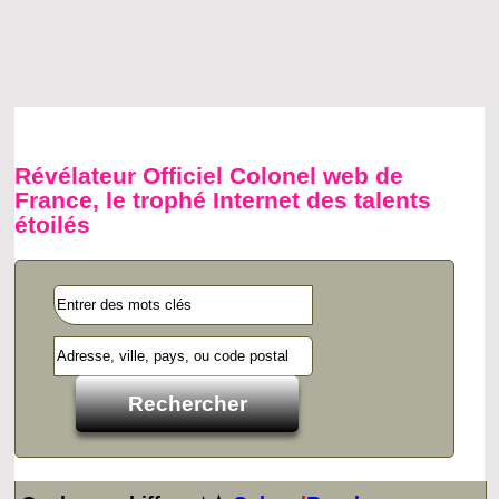
Révélateur Officiel Colonel web de
France, le trophé Internet des talents
étoilés