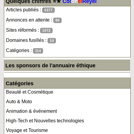
Quelques chiffres ⭐★
Col
on
el
Reyel
Articles publiés :
4377
Annonces en attente :
90
Sites réformés :
1072
Domaines fusillés :
14
Catégories :
114
Les sponsors de l'annuaire éthique
Catégories
Beauté et Cosmétique
Auto & Moto
Animation & événement
High-Tech et Nouvelles technologies
Voyage et Tourisme