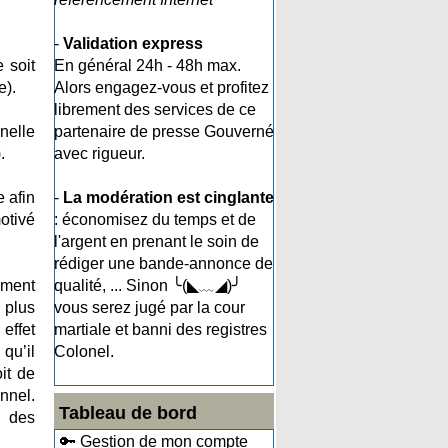
-
Validation express
 soit
En général 24h - 48h max.
e).
Alors engagez-vous et profitez
librement des services de ce
nelle
partenaire de presse Gouverné
.
avec rigueur.
 afin
-
La modération est cinglante
motivé
: économisez du temps et de
l'argent en prenant le soin de
rédiger une bande-annonce de
ement
qualité, ... Sinon ╰(◣﹏◢)╯
 plus
vous serez jugé par la cour
effet
martiale et banni des registres
qu’il
Colonel.
it de
nnel.
Tableau de bord
e des
🔑 Gestion de mon compte