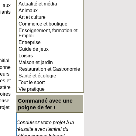
Actualité et média
t aux
Animaux
iants
Art et culture
Commerce et boutique
Enseignement, formation et
Emploi
Entreprise
Guide de jeux
Loisirs
itial.
Maison et jardin
bonne
Restauration et Gastronomie
eurs,
Santé et écologie
es et
Tout le sport
stère
Vie pratique
oires
Commandé avec une
rise,
poigne de fer !
ojet.
Conduisez votre projet à la
réussite avec l'amiral du
référencement Internet