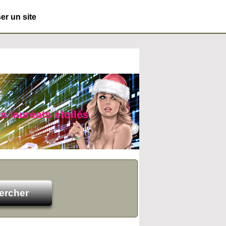
r un site
s lauréats étoilés