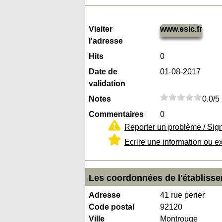
Visiter
www.esic.fr
l'adresse
Hits
0
Date de
01-08-2017
validation
Notes
0.0/5
Commentaires
0
Reporter un problème / Sig
Ecrire une information ou e
Les coordonnées de l'établiss
Adresse
41 rue perier
Code postal
92120
Ville
Montrouge