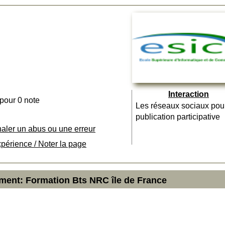
Interaction
 pour 0 note
Les réseaux sociaux pou
publication participative
naler un abus ou une erreur
xpérience / Noter la page
ement: Formation Bts NRC île de France