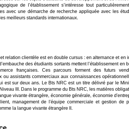
agogique de l’établissement s’intéresse tout particulièremen
ries avec une démarche de recherche appliquée avec les étud
 les meilleurs standards internationaux.
 relation clientèle est en double cursus : en alternance et en in
x d’embauche des étudiants sortants mettent l’établissement en 
merce françaises. Ces parcours forment des futurs vend
ou assistants commerciaux aux connaissances opérationnell
ui est sur deux ans. Le Bts NRC est un titre délivré par le Mini
iveau III. Dans le programme du Bts NRC, les matières obligat
langue vivante étrangère, économie générale, économie d'entrep
n client, management de l'équipe commerciale et gestion de pr
comme la langue vivante étrangère II.
ce