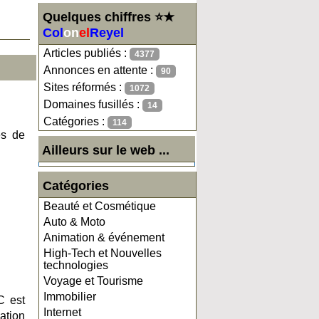
Quelques chiffres ⭐★
Col
on
el
Reyel
Articles publiés :
4377
Annonces en attente :
90
Sites réformés :
1072
Domaines fusillés :
14
Catégories :
114
es de
Ailleurs sur le web ...
Catégories
Beauté et Cosmétique
Auto & Moto
Animation & événement
High-Tech et Nouvelles
technologies
Voyage et Tourisme
Immobilier
C est
Internet
ation