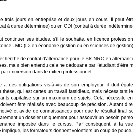
e trois jours en entreprise et deux jours en cours. Il peut être
trat à durée déterminée) ou en CDI (contrat à durée indéterminé
ut continuer ses études, s'il le souhaite, en licence profession
cence LMD (L3 en économie gestion ou en sciences de gestion)
echerche de contrat d'alternance pour le Bts NRC en alternance
prises, mais bien entendu cela ne dédouane par l'étudiant d'être 
 par immersion dans le milieu professionnel.
lte a des obligations vis-à-vis de son employeur, il doit égal
thèse, qui est certes un travail fastidieux, mais nécessitant le
diants capitalise sur un maximum de sujets. Cela nécessite en 
 doivent être réalisés avec beaucoup de précision. Autant dire 
motivé et avide de connaissances pour que le résultat final so
nt rarement un dossier uniquement pour assouvir un besoin perso
tenance imposée dans le cursus. Par conséquent, à la vu
se implique, les formateurs donnent volontiers un coup de pouce.