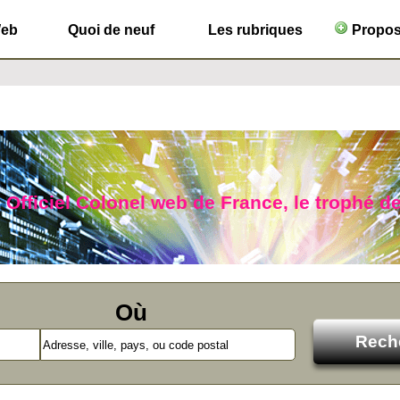
Web
Quoi de neuf
Les rubriques
Propose
 Officiel Colonel web de France, le trophé de
Où