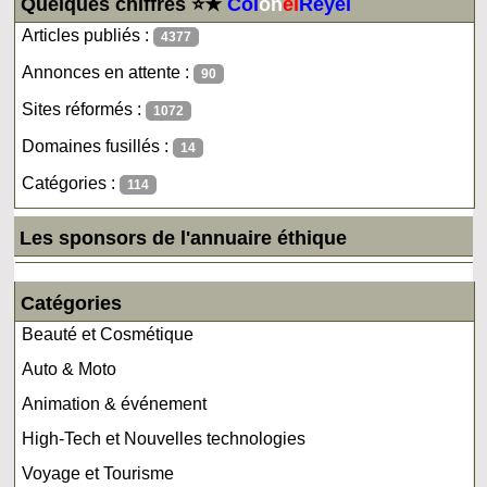
Quelques chiffres ⭐★
Col
on
el
Reyel
Articles publiés :
4377
Annonces en attente :
90
Sites réformés :
1072
Domaines fusillés :
14
Catégories :
114
Les sponsors de l'annuaire éthique
Catégories
Beauté et Cosmétique
Auto & Moto
Animation & événement
High-Tech et Nouvelles technologies
Voyage et Tourisme