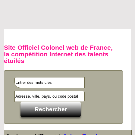
Site Officiel Colonel web de France,
la compétition Internet des talents
étoilés