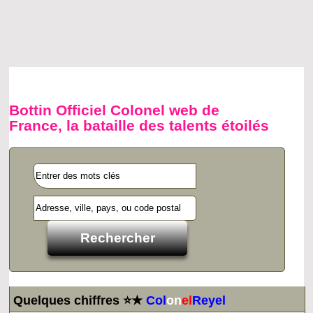
Bottin Officiel Colonel web de
France, la bataille des talents étoilés
Quelques chiffres ⭐★
Col
on
el
Reyel