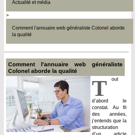
Actualité et média
>
Comment l'annuaire web généraliste Colonel aborde
la qualité
Comment l'annuaire web généraliste
Colonel aborde la qualité
T
out
d’abord le
constat. Au fil
des années,
j’entends que la
structuration
d’un article