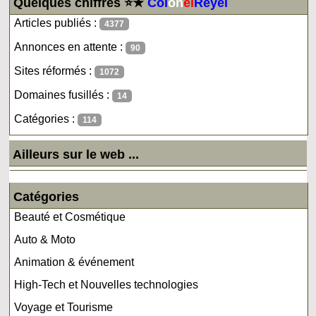
Quelques chiffres ⭐★
Col
on
el
Reyel
Articles publiés :
4377
Annonces en attente :
90
Sites réformés :
1072
Domaines fusillés :
14
Catégories :
114
Ailleurs sur le web ...
Catégories
Beauté et Cosmétique
Auto & Moto
Animation & événement
High-Tech et Nouvelles technologies
Voyage et Tourisme