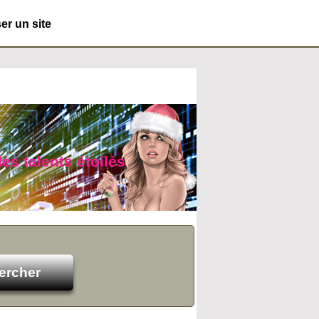
r un site
es talents étoilés