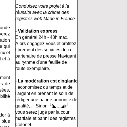
Conduisez votre projet à la
réussite avec la crème des
registres web Made in France
monde
-
Validation express
uverez
En général 24h - 48h max.
ation
Alors engagez-vous et profitez
e qui
librement des services de ce
ix et
partenaire de presse Navigant
 et à
au rythme d'une feuille de
route exemplaire.
ement
-
La modération est cinglante
ts de
: économisez du temps et de
sées,
l'argent en prenant le soin de
ilité
rédiger une bande-annonce de
qualité, ... Sinon ╰(◣﹏◢)╯
vous serez jugé par la cour
der à
martiale et banni des registres
 plus
Colonel.