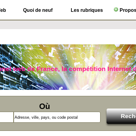
Web
Quoi de neuf
Les rubriques
Propose
lonel web de France, la compétition Internet d
Où