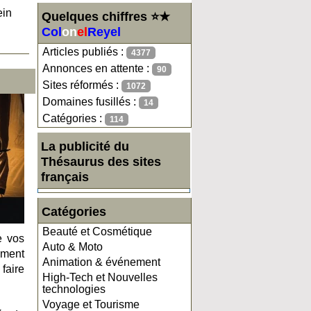
ein
Quelques chiffres ⭐★
Col
on
el
Reyel
Articles publiés :
4377
Annonces en attente :
90
Sites réformés :
1072
Domaines fusillés :
14
Catégories :
114
La publicité du
Thésaurus des sites
français
Catégories
Beauté et Cosmétique
e vos
Auto & Moto
pment
Animation & événement
faire
High-Tech et Nouvelles
technologies
Voyage et Tourisme