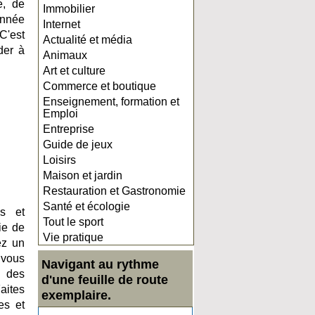
é, de
Immobilier
onnée
Internet
C'est
Actualité et média
der à
Animaux
Art et culture
Commerce et boutique
Enseignement, formation et
Emploi
Entreprise
Guide de jeux
Loisirs
Maison et jardin
Restauration et Gastronomie
Santé et écologie
es et
Tout le sport
ie de
Vie pratique
ez un
 vous
Navigant au rythme
e des
d'une feuille de route
aites
exemplaire.
es et