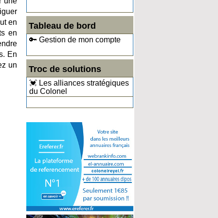
r une
iguer
out en
Tableau de bord
ts en
🔑 Gestion de mon compte
endre
s. En
ez un
Troc de solutions
💓 Les alliances stratégiques
du Colonel