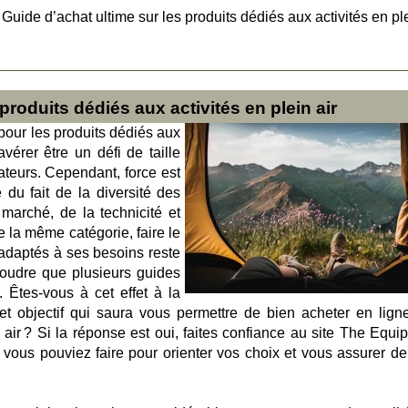
>
Guide d’achat ultime sur les produits dédiés aux activités en pl
produits dédiés aux activités en plein air
pour les produits dédiés aux
avérer être un défi de taille
eurs. Cependant, force est
 du fait de la diversité des
 marché, de la technicité et
e la même catégorie, faire le
 adaptés à ses besoins reste
soudre que plusieurs guides
 Êtes-vous à cet effet à la
et objectif qui saura vous permettre de bien acheter en lign
n air ? Si la réponse est oui, faites confiance au site The Equi
 vous pouviez faire pour orienter vos choix et vous assurer de 