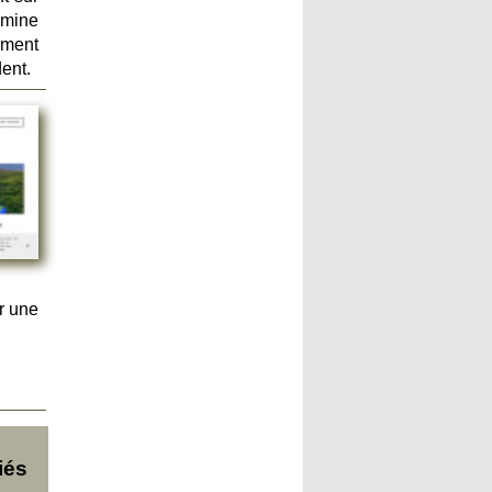
 mine
ement
ent.
r une
iés