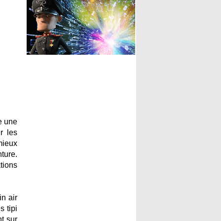
e une
r les
mieux
ture.
tions
n air
 tipi
t sur