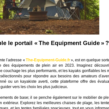
e le portail « The Equipment Guide » ?
ante l'adresse «
The-Equipment-Guide.fr
», est en quelque sort
e des équipements de plein air en 2023. Imaginez découvri
de couchage les plus performants, et les kayaks gonflables les 
sélectionnés pour répondre aux besoins des amateurs d'aven
 ou un kayakiste averti, cette plateforme offre des évalua
guider vers les choix les plus judicieux.
ements de base; il se penche également sur le mobilier de plei
 extérieur. Explorez les meilleures chaises de plage, les tentes
ques, et les tentes familiales spacieuses, tout en vous informan