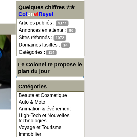
Quelques chiffres ⭐★
Col
on
el
Reyel
Articles publiés :
4377
Annonces en attente :
90
Sites réformés :
1072
Domaines fusillés :
14
Catégories :
114
Le Colonel te propose le
plan du jour
Catégories
Beauté et Cosmétique
Auto & Moto
Animation & événement
High-Tech et Nouvelles
technologies
Voyage et Tourisme
Immobilier