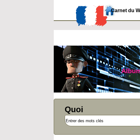
Carnet du 
Album 
Quoi