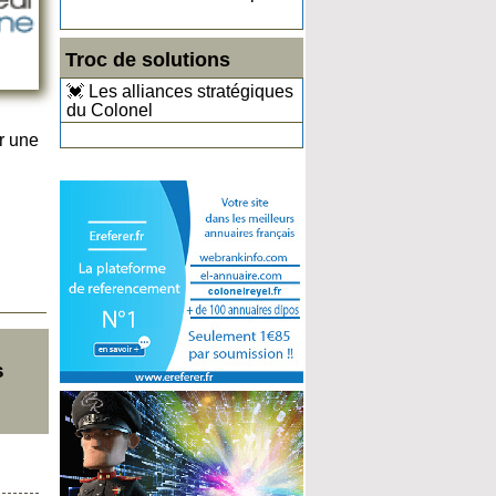
Troc de solutions
💓 Les alliances stratégiques
du Colonel
r une
s