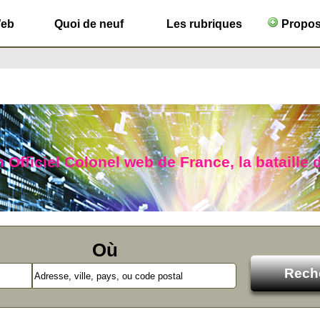
Web
Quoi de neuf
Les rubriques
Propose
Officiel Colonel web de France, la bataille d
Où