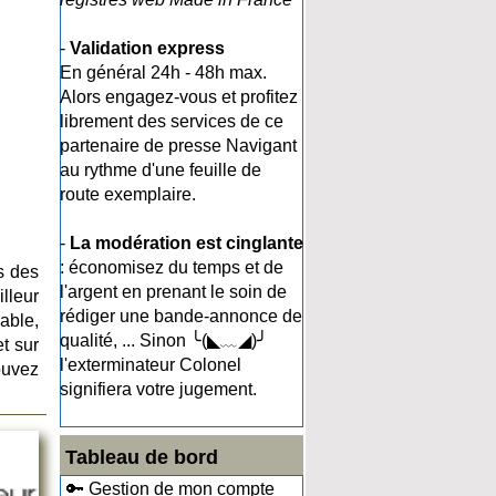
-
Validation express
En général 24h - 48h max.
Alors engagez-vous et profitez
librement des services de ce
partenaire de presse Navigant
au rythme d'une feuille de
route exemplaire.
-
La modération est cinglante
: économisez du temps et de
s des
l'argent en prenant le soin de
lleur
rédiger une bande-annonce de
able,
qualité, ... Sinon ╰(◣﹏◢)╯
t sur
l'exterminateur Colonel
ouvez
signifiera votre jugement.
Tableau de bord
🔑 Gestion de mon compte