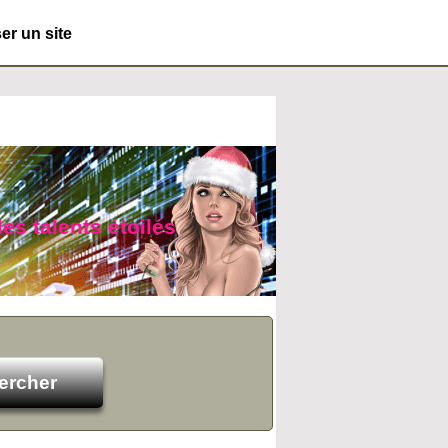
r un site
es talents étoilés