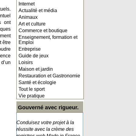
Internet
tuels.
Actualité et média
ntuel
Animaux
s ont
Art et culture
lques
Commerce et boutique
ement
Enseignement, formation et
t être
Emploi
oudre
Entreprise
rence
Guide de jeux
 d’un
Loisirs
Maison et jardin
Restauration et Gastronomie
Santé et écologie
Tout le sport
Vie pratique
Gouverné avec rigueur.
Conduisez votre projet à la
réussite avec la crème des
registres web Made in France