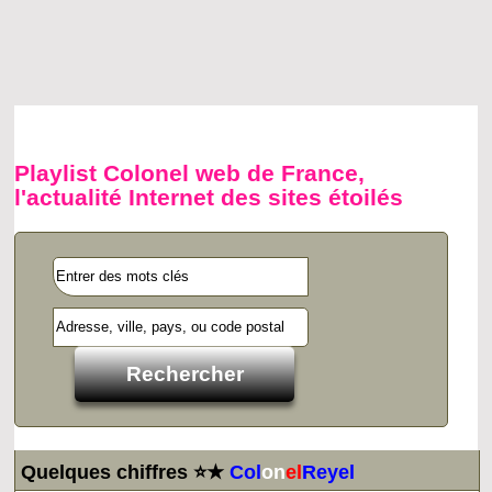
Playlist Colonel web de France,
l'actualité Internet des sites étoilés
Quelques chiffres ⭐★
Col
on
el
Reyel