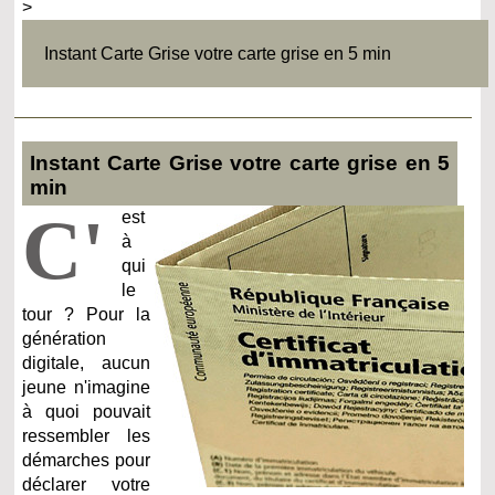
>
Instant Carte Grise votre carte grise en 5 min
Instant Carte Grise votre carte grise en 5
min
C'
est
à
qui
le
tour ? Pour la
génération
digitale, aucun
jeune n'imagine
à quoi pouvait
ressembler les
démarches pour
déclarer votre