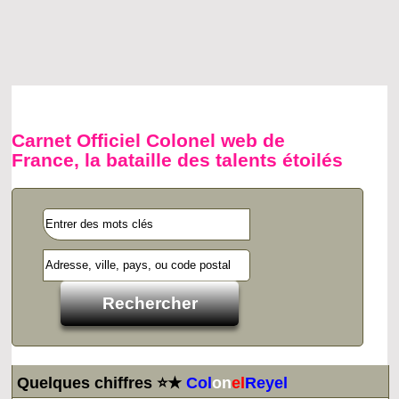
Carnet Officiel Colonel web de
France, la bataille des talents étoilés
Quelques chiffres ⭐★
Col
on
el
Reyel