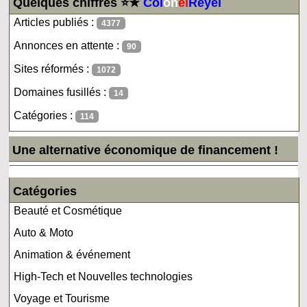
Quelques chiffres ⭐★
Col
on
el
Reyel
Articles publiés :
4377
Annonces en attente :
90
Sites réformés :
1072
Domaines fusillés :
14
Catégories :
114
Une alternative économique de financement !
Catégories
Beauté et Cosmétique
Auto & Moto
Animation & événement
High-Tech et Nouvelles technologies
Voyage et Tourisme