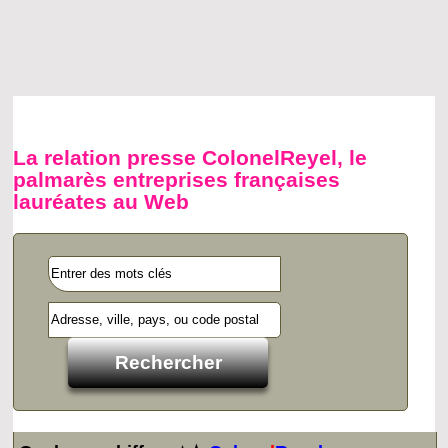
La relation presse ColonelReyel, le
palmarès entreprises françaises
lauréates au Web