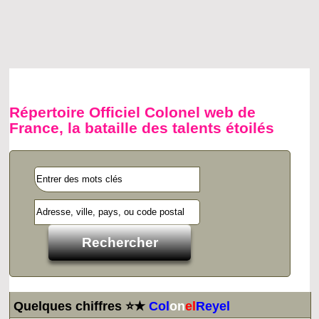
Répertoire Officiel Colonel web de
France, la bataille des talents étoilés
Quelques chiffres ⭐★
Col
on
el
Reyel