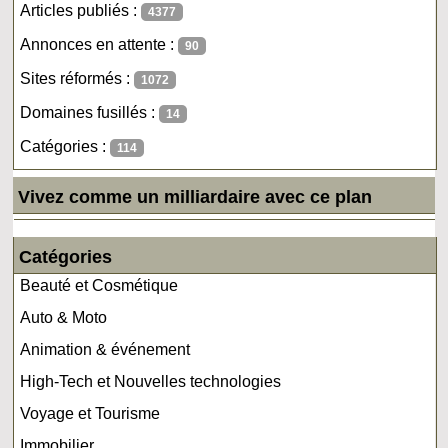
Articles publiés :
4377
Annonces en attente :
90
Sites réformés :
1072
Domaines fusillés :
14
Catégories :
114
Vivez comme un milliardaire avec ce plan
Catégories
Beauté et Cosmétique
Auto & Moto
Animation & événement
High-Tech et Nouvelles technologies
Voyage et Tourisme
Immobilier