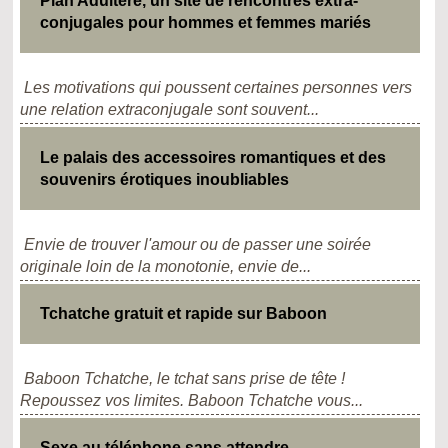
Plan Adultère, un site de rencontres extra-
conjugales pour hommes et femmes mariés
Les motivations qui poussent certaines personnes vers
une relation extraconjugale sont souvent...
Le palais des accessoires romantiques et des
souvenirs érotiques inoubliables
Envie de trouver l'amour ou de passer une soirée
originale loin de la monotonie, envie de...
Tchatche gratuit et rapide sur Baboon
Baboon Tchatche, le tchat sans prise de tête !
Repoussez vos limites. Baboon Tchatche vous...
Sexe au téléphone sans attendre